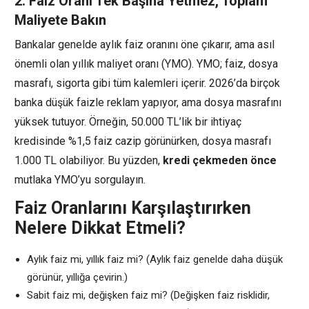
2. Faiz Oranı Tek Başına Yetmez, Toplam
Maliyete Bakın
Bankalar genelde aylık faiz oranını öne çıkarır, ama asıl
önemli olan yıllık maliyet oranı (YMO). YMO; faiz, dosya
masrafı, sigorta gibi tüm kalemleri içerir. 2026’da birçok
banka düşük faizle reklam yapıyor, ama dosya masrafını
yüksek tutuyor. Örneğin, 50.000 TL’lik bir ihtiyaç
kredisinde %1,5 faiz cazip görünürken, dosya masrafı
1.000 TL olabiliyor. Bu yüzden,
kredi çekmeden önce
mutlaka YMO’yu sorgulayın.
Faiz Oranlarını Karşılaştırırken
Nelere Dikkat Etmeli?
Aylık faiz mi, yıllık faiz mi? (Aylık faiz genelde daha düşük
görünür, yıllığa çevirin.)
Sabit faiz mi, değişken faiz mi? (Değişken faiz risklidir,