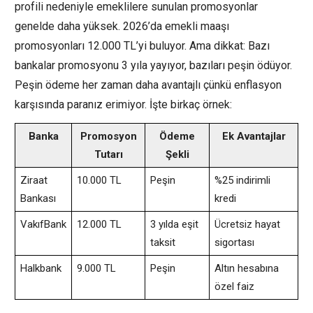
profili nedeniyle emeklilere sunulan promosyonlar
genelde daha yüksek. 2026’da emekli maaşı
promosyonları 12.000 TL’yi buluyor. Ama dikkat: Bazı
bankalar promosyonu 3 yıla yayıyor, bazıları peşin ödüyor.
Peşin ödeme her zaman daha avantajlı çünkü enflasyon
karşısında paranız erimiyor. İşte birkaç örnek:
Banka
Promosyon
Ödeme
Ek Avantajlar
Tutarı
Şekli
Ziraat
10.000 TL
Peşin
%25 indirimli
Bankası
kredi
VakıfBank
12.000 TL
3 yılda eşit
Ücretsiz hayat
taksit
sigortası
Halkbank
9.000 TL
Peşin
Altın hesabına
özel faiz