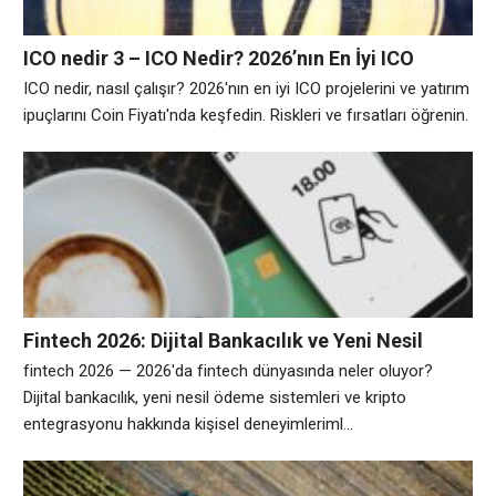
ICO nedir 3 – ICO Nedir? 2026’nın En İyi ICO
Projeleri
ICO nedir, nasıl çalışır? 2026'nın en iyi ICO projelerini ve yatırım
ipuçlarını Coin Fiyatı'nda keşfedin. Riskleri ve fırsatları öğrenin.
Fintech 2026: Dijital Bankacılık ve Yeni Nesil
Ödeme Sistemleri
fintech 2026 — 2026'da fintech dünyasında neler oluyor?
Dijital bankacılık, yeni nesil ödeme sistemleri ve kripto
entegrasyonu hakkında kişisel deneyimleriml...