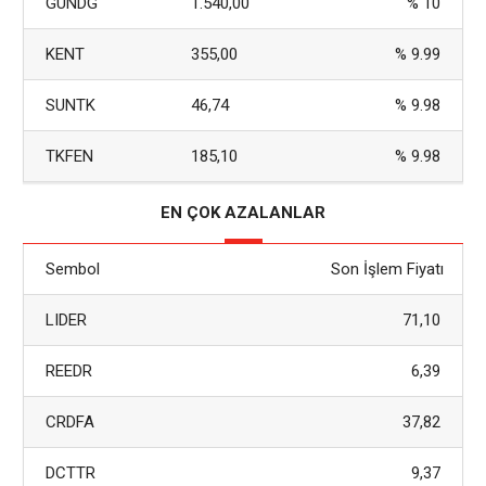
GUNDG
1.540,00
% 10
KENT
355,00
% 9.99
SUNTK
46,74
% 9.98
TKFEN
185,10
% 9.98
EN ÇOK AZALANLAR
Sembol
Son İşlem Fiyatı
LIDER
71,10
REEDR
6,39
CRDFA
37,82
DCTTR
9,37