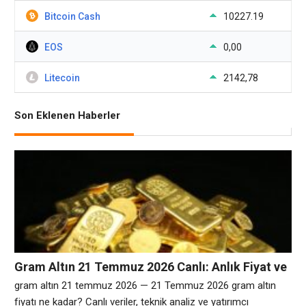
Bitcoin Cash
10227.19
EOS
0,00
Litecoin
2142,78
Son Eklenen Haberler
Gram Altın 21 Temmuz 2026 Canlı: Anlık Fiyat ve
Yorum
gram altın 21 temmuz 2026 — 21 Temmuz 2026 gram altın
fiyatı ne kadar? Canlı veriler, teknik analiz ve yatırımcı