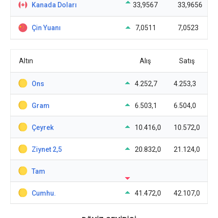
Kanada Doları
33,9567
33,9656
Çin Yuanı
7,0511
7,0523
Altın
Alış
Satış
Ons
4.252,7
4.253,3
Gram
6.503,1
6.504,0
Çeyrek
10.416,0
10.572,0
Ziynet 2,5
20.832,0
21.124,0
Tam
Cumhu.
41.472,0
42.107,0