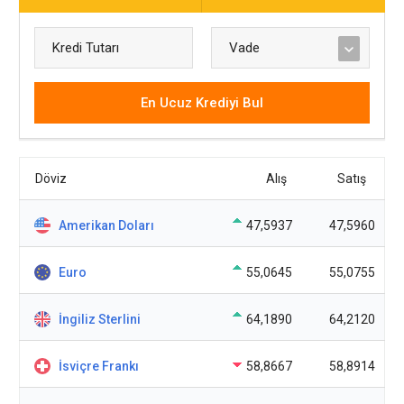
En Ucuz Krediyi Bul
Döviz
Alış
Satış
Amerikan Doları
47,5937
47,5960
Euro
55,0645
55,0755
İngiliz Sterlini
64,1890
64,2120
İsviçre Frankı
58,8667
58,8914