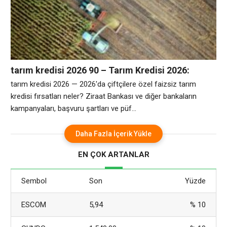
tarım kredisi 2026 90 – Tarım Kredisi 2026:
Çiftçilere Özel Faizsiz Kredi İmkanları
tarım kredisi 2026 — 2026'da çiftçilere özel faizsiz tarım
kredisi fırsatları neler? Ziraat Bankası ve diğer bankaların
kampanyaları, başvuru şartları ve püf...
Daha Fazla İçerik Yükle
EN ÇOK ARTANLAR
Sembol
Son
Yüzde
ESCOM
5,94
% 10