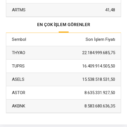
ARTMS
41,48
EN ÇOK İŞLEM GÖRENLER
Sembol
Son İşlem Fiyatı
THYAO
22.184.999.685,75
TUPRS
16.409.914.505,50
ASELS
15.538.518.531,50
ASTOR
8.635.331.927,50
AKBNK
8.583.680.636,35