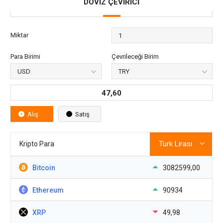
DÖVİZ ÇEVİRİCİ
Miktar
Para Birimi
Çevrileceği Birim
47,60
Alış
Satış
Kripto Para
Bitcoin
3082599,00
Ethereum
90934
XRP
49,98