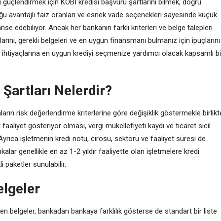
ı güçlendirmek için KOBİ kredisi başvuru şartlarını bilmek, doğru
ğu avantajlı faiz oranları ve esnek vade seçenekleri sayesinde küçük
anse edebiliyor. Ancak her bankanın farklı kriterleri ve belge talepleri
rını, gerekli belgeleri ve en uygun finansmanı bulmanız için ipuçlarını
in ihtiyaçlarına en uygun krediyi seçmenize yardımcı olacak kapsamlı bi
Şartları Nelerdir?
aların risk değerlendirme kriterlerine göre değişiklik göstermekle birlikt
 faaliyet gösteriyor olması, vergi mükellefiyeti kaydı ve ticaret sicil
 Ayrıca işletmenin kredi notu, cirosu, sektörü ve faaliyet süresi de
lar genellikle en az 1-2 yıldır faaliyette olan işletmelere kredi
i paketler sunulabilir.
elgeler
 belgeler, bankadan bankaya farklılık gösterse de standart bir liste