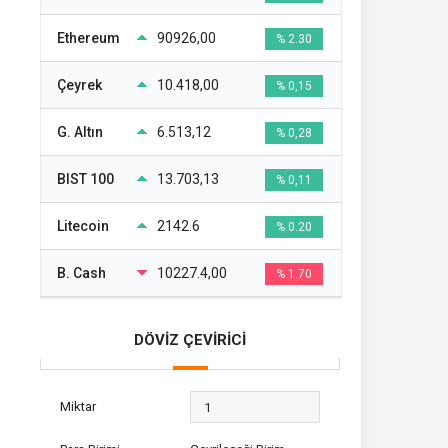
Ethereum
90926,00
% 2.30
Çeyrek
10.418,00
% 0,15
G. Altın
6.513,12
% 0,28
BIST 100
13.703,13
% 0,11
Litecoin
2142.6
% 0.20
B. Cash
10227.4,00
% 1.70
DÖVİZ ÇEVİRİCİ
Miktar