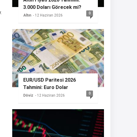
3.000 Doları Görecek mi?
.
0
Altın
- 12 Haziran 2026
EUR/USD Paritesi 2026
Tahmini: Euro Dolar
0
Karşısında Güçlenecek mi?
Döviz
- 12 Haziran 2026