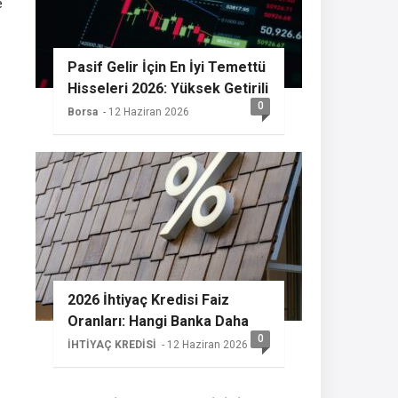
e
Pasif Gelir İçin En İyi Temettü
Hisseleri 2026: Yüksek Getirili
0
Seçimler
Borsa
- 12 Haziran 2026
2026 İhtiyaç Kredisi Faiz
Oranları: Hangi Banka Daha
0
Avantajlı?
İHTİYAÇ KREDİSİ
- 12 Haziran 2026