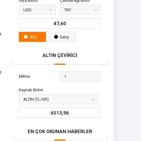
Para Birimi
Çevrileceği Birim
47,60
r
Alış
Satış
ALTIN ÇEVİRİCİ
e
Miktar
Kaynak Birimi
6513,96
EN ÇOK OKUNAN HABERLER