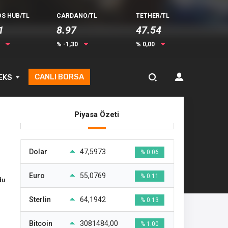
S HUB/TL
CARDANO/TL
TETHER/TL
1
8.97
47.54
0
% -1,30
% 0,00
CANLI BORSA
EKS
Piyasa Özeti
Dolar
47,5973
% 0.06
Euro
55,0769
% 0.11
du
Sterlin
64,1942
% 0.13
Bitcoin
3081484,00
% 1.00