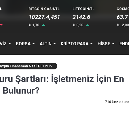
L
BITCOIN CASH/TL
LITECOIN/TL
COSMO
10227.4,451
2142.6
63.7
% 1,70
% 0,20
% -2,0
VİZ
BORSA
ALTIN
KRİPTO PARA
HİSSE
END
 Uygun Finansman Nasıl Bulunur?
ru Şartları: İşletmeniz İçin En
 Bulunur?
716 kez okun