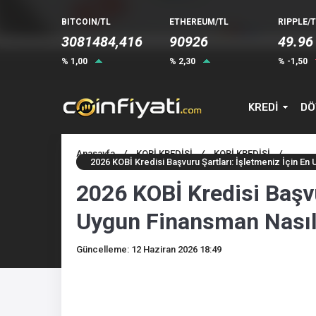
BITCOIN/TL
ETHEREUM/TL
RIPPLE/T
3081484,416
90926
49.96
% 1,00
% 2,30
% -1,50
KREDİ
DÖ
Anasayfa
/
KOBİ KREDİSİ
/
KOBİ KREDİSİ
/
2026 KOBİ Kredisi Başvuru Şartları: İşletmeniz İçin En
2026 KOBİ Kredisi Başvu
Uygun Finansman Nasıl
Güncelleme: 12 Haziran 2026 18:49