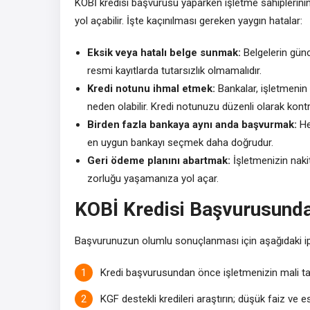
KOBİ kredisi başvurusu yaparken işletme sahiplerin
yol açabilir. İşte kaçınılması gereken yaygın hatalar:
Eksik veya hatalı belge sunmak:
Belgelerin günce
resmi kayıtlarda tutarsızlık olmamalıdır.
Kredi notunu ihmal etmek:
Bankalar, işletmenin
neden olabilir. Kredi notunuzu düzenli olarak kontr
Birden fazla bankaya aynı anda başvurmak:
He
en uygun bankayı seçmek daha doğrudur.
Geri ödeme planını abartmak:
İşletmenizin nak
zorluğu yaşamanıza yol açar.
KOBİ Kredisi Başvurusunda 
Başvurunuzun olumlu sonuçlanması için aşağıdaki ipuç
Kredi başvurusundan önce işletmenizin mali tabl
KGF destekli kredileri araştırın; düşük faiz ve 