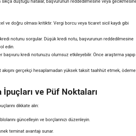
in sıkça düştüğü hatalar, başvurunun reddedilmesine veya gecikmesin
l ve doğru olması kritiktir. Vergi borcu veya ticaret sicil kaydı gibi
 kredi notunu sorgular. Düşük kredi notu, başvurunun reddedilmesine
ol edin.
r başvuru kredi notunuzu olumsuz etkileyebilir. Önce araştırma yapıp
it akışını gerçekçi hesaplamadan yüksek taksit taahhüt etmek, ödeme
İpuçları ve Püf Noktaları
larını dikkate alın:
olarını güncelleyin ve borçlarınızı düzenleyin.
esnek teminat avantajı sunar.