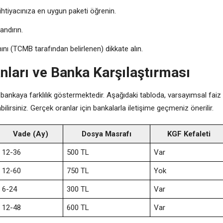
htiyacınıza en uygun paketi öğrenin.
andırın.
ranını (TCMB tarafından belirlenen) dikkate alın.
nları ve Banka Karşılaştırması
bankaya farklılık göstermektedir. Aşağıdaki tabloda, varsayımsal faiz
ilirsiniz. Gerçek oranlar için bankalarla iletişime geçmeniz önerilir.
Vade (Ay)
Dosya Masrafı
KGF Kefaleti
12-36
500 TL
Var
12-60
750 TL
Yok
6-24
300 TL
Var
12-48
600 TL
Var