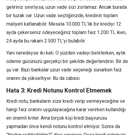
geliriniz sınırlıysa, uzun vade sizi zorlamaz. Ancak burada
bir tuzak var: Uzun vade seçtiğinizde, kredinin toplam
maliyeti katlanabilir. Mesela 10.000 TL’lik bir krediyi 12
ayda çekerseniz ödeyeceğiniz toplam faiz 1.200 TL iken,
24 ayda bu rakam 2.500 TL’yi bulabilir.
Yani neredeyse iki katı. O yüzden vadeyi belirlerken, aylık
ödeme gücünüzü gerçekçi bir şekilde değerlendirin. Bir de
şu var: Bazı bankalar uzun vade seçeneği sunarken faiz
oranını da yükseltiyor. Bu da cabası.
Hata 3: Kredi Notunu Kontrol Etmemek
Kredi notu, bankaların size kredi verip vermeyeceğine ve
hangi faiz oranını uygulayacağına karar verirken kullandığı
en önemli kriter. Ama birçok kişi kredi başvurusu
yapmadan önce kendi notunu kontrol etmiyor. Sonra da
“Neden reddedildim?” diye şaşırıyor. Oysa kredi notunuzu