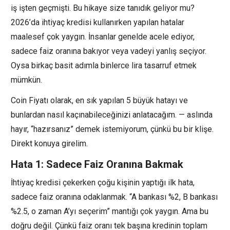
iş işten geçmişti. Bu hikaye size tanıdık geliyor mu?
2026’da ihtiyaç kredisi kullanırken yapılan hatalar
maalesef çok yaygın. İnsanlar genelde acele ediyor,
sadece faiz oranına bakıyor veya vadeyi yanlış seçiyor.
Oysa birkaç basit adımla binlerce lira tasarruf etmek
mümkün.
Coin Fiyatı olarak, en sık yapılan 5 büyük hatayı ve
bunlardan nasıl kaçınabileceğinizi anlatacağım. — aslında
hayır, “hazırsanız” demek istemiyorum, çünkü bu bir klişe.
Direkt konuya girelim.
Hata 1: Sadece Faiz Oranına Bakmak
İhtiyaç kredisi çekerken çoğu kişinin yaptığı ilk hata,
sadece faiz oranına odaklanmak. “A bankası %2, B bankası
%2.5, o zaman A’yı seçerim” mantığı çok yaygın. Ama bu
doğru değil. Çünkü faiz oranı tek başına kredinin toplam