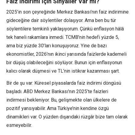
Faiz İndirimi İçin Sinyaller Var mı?
2025’in son çeyreğinde Merkez Bankası’nın faiz indirimine
gideceğine dair söylentiler dolaşıyor. Ama ben bu tür
söylentilere temkinli yaklaşıyorum. Çünkü enflasyon hâlâ
tek haneli rakamlara inmedi. TCMB’nin hedefi yüzde 5,
ama biz yüzde 30’ları konuşuyoruz. Yine de bazı
ekonomistler, 2026’nın ikinci yarısında faizlerde kademeli
bir düşüş olabileceğini söylüyor. Bunun için enflasyonun
kalıcı olarak düşmesi ve TL’nin istikrar kazanması şart.
Bir de şu var: Küresel piyasalarda faiz indirimi döngüsü
başladı. ABD Merkez Bankası’nın 2025’te faizleri
indirmesi bekleniyor. Bu, gelişmekte olan ülkelere de
pozitif yansıyabilir. Ama Türkiye’nin kendine özgü
dinamikleri var. O yüzden dışarıdaki rüzgâr bize tam olarak
esmeyebilir.