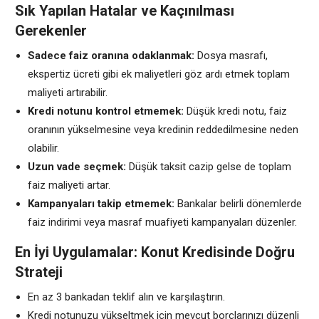
Sık Yapılan Hatalar ve Kaçınılması
Gerekenler
Sadece faiz oranına odaklanmak:
Dosya masrafı,
ekspertiz ücreti gibi ek maliyetleri göz ardı etmek toplam
maliyeti artırabilir.
Kredi notunu kontrol etmemek:
Düşük kredi notu, faiz
oranının yükselmesine veya kredinin reddedilmesine neden
olabilir.
Uzun vade seçmek:
Düşük taksit cazip gelse de toplam
faiz maliyeti artar.
Kampanyaları takip etmemek:
Bankalar belirli dönemlerde
faiz indirimi veya masraf muafiyeti kampanyaları düzenler.
En İyi Uygulamalar: Konut Kredisinde Doğru
Strateji
En az 3 bankadan teklif alın ve karşılaştırın.
Kredi notunuzu yükseltmek için mevcut borçlarınızı düzenli