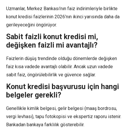
Uzmanlar, Merkez Bankası’nın faiz indirimleriyle birlikte
konut kredisi faizlerinin 2026’nın ikinci yarısında daha da
gerileyeceğini öngörüyor.
Sabit faizli konut kredisi mi,
değişken faizli mi avantajlı?
Faizlerin düşüş trendinde olduğu dönemlerde değişken
faiz kısa vadede avantajlı olabilir. Ancak uzun vadede
sabit faiz, öngörülebilirlik ve güvence sağlar.
Konut kredisi başvurusu için hangi
belgeler gerekli?
Genellikle kimlik belgesi, gelir belgesi (maaş bordrosu,
vergi levhası), tapu fotokopisi ve ekspertiz raporu istenir.
Bankadan bankaya farklılık gösterebilir.