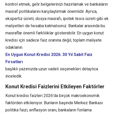
kontrol etmek, gelir belgelerinizi hazırlamak ve bankaların
masraf politikalarını karşılaştırmak önemlidir. Ayrıca,
ekspertiz ücreti, dosya masrafı, ipotek tesis ücreti gibi ek
maliyetleri de hesaba katmalısınız. Bankalar arasında bu
masraflar önemli farklılıklar gösterebilir. En uygun konut
kredisi için sadece faiz oranına değil, toplam maliyete
odaklanın.
En Uygun Konut Kredisi 2026: 30 Yıl Sabit Faiz
Fırsatları
başlıklı yazımızda uzun vadeli seçenekleri detaylıca
inceledik.
Konut Kredisi Faizlerini Etkileyen Faktörler
Konut kredisi faizleri 2026’da birçok makroekonomik
faktörden etkileniyor. Bunların başında Merkez Bankası
politika faizi, enflasyon oranı, bankaların fonlama