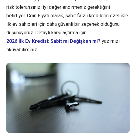
risk toleransınızı iyi değerlendirmeniz gerektiğini
belirtiyor. Coin Fiyatı olarak, sabit faizli kredilerin özellikle
ilk ev sahipleri için daha güvenli bir seçenek olduğunu
düşünüyoruz. Detaylı karşılaştırma için
2026 İlk Ev Kredisi: Sabit mi Değişken mi?
yazımızı
okuyabilirsiniz.