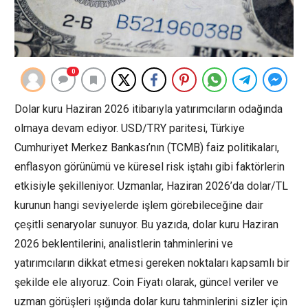
0
Dolar kuru Haziran 2026 itibarıyla yatırımcıların odağında
olmaya devam ediyor. USD/TRY paritesi, Türkiye
Cumhuriyet Merkez Bankası’nın (TCMB) faiz politikaları,
enflasyon görünümü ve küresel risk iştahı gibi faktörlerin
etkisiyle şekilleniyor. Uzmanlar, Haziran 2026’da dolar/TL
kurunun hangi seviyelerde işlem görebileceğine dair
çeşitli senaryolar sunuyor. Bu yazıda, dolar kuru Haziran
2026 beklentilerini, analistlerin tahminlerini ve
yatırımcıların dikkat etmesi gereken noktaları kapsamlı bir
şekilde ele alıyoruz. Coin Fiyatı olarak, güncel veriler ve
uzman görüşleri ışığında dolar kuru tahminlerini sizler için