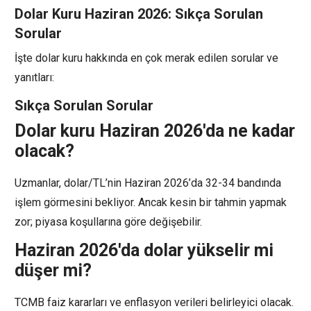
Dolar Kuru Haziran 2026: Sıkça Sorulan
Sorular
İşte dolar kuru hakkında en çok merak edilen sorular ve
yanıtları:
Sıkça Sorulan Sorular
Dolar kuru Haziran 2026'da ne kadar
olacak?
Uzmanlar, dolar/TL’nin Haziran 2026’da 32-34 bandında
işlem görmesini bekliyor. Ancak kesin bir tahmin yapmak
zor; piyasa koşullarına göre değişebilir.
Haziran 2026'da dolar yükselir mi
düşer mi?
TCMB faiz kararları ve enflasyon verileri belirleyici olacak.