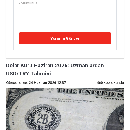
Dolar Kuru Haziran 2026: Uzmanlardan
USD/TRY Tahmini
Güncelleme: 24 Haziran 2026 12:37
460 kez okundu