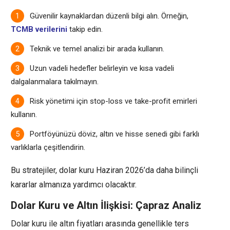
Güvenilir kaynaklardan düzenli bilgi alın. Örneğin,
TCMB verilerini
takip edin.
Teknik ve temel analizi bir arada kullanın.
Uzun vadeli hedefler belirleyin ve kısa vadeli
dalgalanmalara takılmayın.
Risk yönetimi için stop-loss ve take-profit emirleri
kullanın.
Portföyünüzü döviz, altın ve hisse senedi gibi farklı
varlıklarla çeşitlendirin.
Bu stratejiler, dolar kuru Haziran 2026’da daha bilinçli
kararlar almanıza yardımcı olacaktır.
Dolar Kuru ve Altın İlişkisi: Çapraz Analiz
Dolar kuru ile altın fiyatları arasında genellikle ters