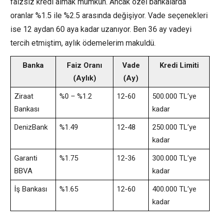
faizsiz kredi almak mümkün. Ancak özel bankalarda
oranlar %1.5 ile %2.5 arasında değişiyor. Vade seçenekleri
ise 12 aydan 60 aya kadar uzanıyor. Ben 36 ay vadeyi
tercih etmiştim, aylık ödemelerim makuldü.
Banka
Faiz Oranı
Vade
Kredi Limiti
(Aylık)
(Ay)
Ziraat
%0 – %1.2
12-60
500.000 TL’ye
Bankası
kadar
DenizBank
%1.49
12-48
250.000 TL’ye
kadar
Garanti
%1.75
12-36
300.000 TL’ye
BBVA
kadar
İş Bankası
%1.65
12-60
400.000 TL’ye
kadar