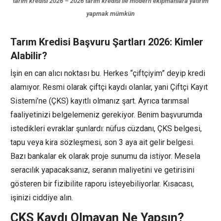
tarım kredisi 2026 – 2026 tarım kredisi ile modern ekipmanlara yatırım
yapmak mümkün
Tarım Kredisi Başvuru Şartları 2026: Kimler
Alabilir?
İşin en can alıcı noktası bu. Herkes “çiftçiyim” deyip kredi
alamıyor. Resmi olarak çiftçi kaydı olanlar, yani Çiftçi Kayıt
Sistemi’ne (ÇKS) kayıtlı olmanız şart. Ayrıca tarımsal
faaliyetinizi belgelemeniz gerekiyor. Benim başvurumda
istedikleri evraklar şunlardı: nüfus cüzdanı, ÇKS belgesi,
tapu veya kira sözleşmesi, son 3 aya ait gelir belgesi.
Bazı bankalar ek olarak proje sunumu da istiyor. Mesela
seracılık yapacaksanız, seranın maliyetini ve getirisini
gösteren bir fizibilite raporu isteyebiliyorlar. Kısacası,
işinizi ciddiye alın.
ÇKS Kaydı Olmayan Ne Yapsın?