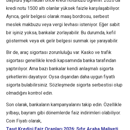
Başvuru yapmadan önce kredi notunuzu öğrenin. 2026’da
kredi notu 1500 altı olanlar yüksek faizle karşılaşabiliyor.
Ayrıca, gelir belgesi olarak maaş bordrosu, serbest
meslek makbuzu veya vergi levhası isteniyor. Eğer sabit
bir işiniz yoksa, bankalar zorlayabilir. Bu durumda, kefil
göstermek veya ek gelir belgesi sunmak işe yarayabilir.
Bir de, araç sigortası zorunluluğu var. Kasko ve trafik
sigortası genellikle kredi kapsamında banka tarafından
yaptırılıyor. Ama bazı bankalar kendi anlaşmalı sigorta
şirketlerini dayatıyor. Oysa dışarıdan daha uygun fiyatlı
sigorta bulabilirsiniz. Sözleşmede sigorta serbestisi olup
olmadığını kontrol edin.
Son olarak, bankaların kampanyalarını takip edin. Özellikle
yılbaşı, bayram gibi dönemlerde faiz indirimleri olabiliyor.
Coin Fiyatı olarak,
Taşıt Kredisi Faiz Oranları 2026: Sıfır Araba Maliyeti